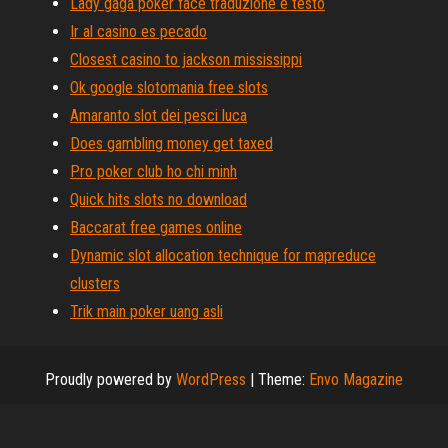
Lady gaga poker face traduzione e testo
Ir al casino es pecado
Closest casino to jackson mississippi
Ok google slotomania free slots
Amaranto slot dei pesci luca
Does gambling money get taxed
Pro poker club ho chi minh
Quick hits slots no download
Baccarat free games online
Dynamic slot allocation technique for mapreduce
clusters
Trik main poker uang asli
Proudly powered by
WordPress
|
Theme:
Envo Magazine