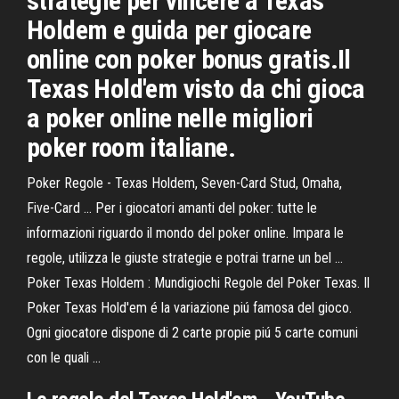
strategie per vincere a Texas
Holdem e guida per giocare
online con poker bonus gratis.Il
Texas Hold'em visto da chi gioca
a poker online nelle migliori
poker room italiane.
Poker Regole - Texas Holdem, Seven-Card Stud, Omaha,
Five-Card ... Per i giocatori amanti del poker: tutte le
informazioni riguardo il mondo del poker online. Impara le
regole, utilizza le giuste strategie e potrai trarne un bel ...
Poker Texas Holdem : Mundigiochi Regole del Poker Texas. Il
Poker Texas Hold'em é la variazione piú famosa del gioco.
Ogni giocatore dispone di 2 carte propie piú 5 carte comuni
con le quali ...