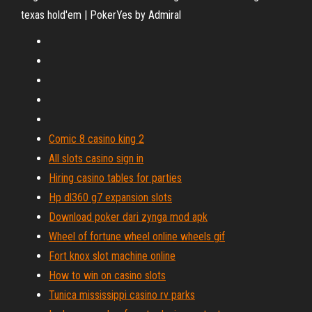
texas hold'em | PokerYes by Admiral
Comic 8 casino king 2
All slots casino sign in
Hiring casino tables for parties
Hp dl360 g7 expansion slots
Download poker dari zynga mod apk
Wheel of fortune wheel online wheels gif
Fort knox slot machine online
How to win on casino slots
Tunica mississippi casino rv parks