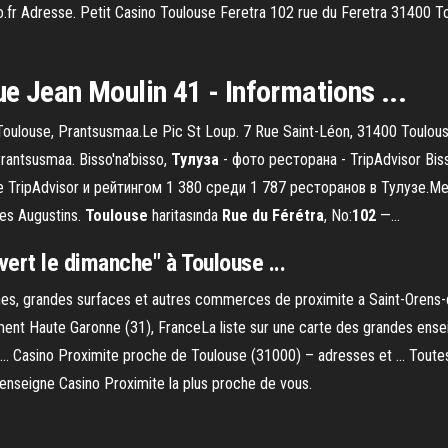
garo.fr Adresse. Petit Casino Toulouse Feretra 102 rue du Feretra 31
e Jean Moulin 41 - Informations ...
Toulouse, Prantsusmaa.Le Pic St Loup. 7 Rue Saint-Léon, 31400 Toulous
rantsusmaa. Bisso'na'bisso,
Тулуза
- фото ресторана - TripAdvisor Bis
айте TripAdvisor и рейтингом 1 380 среди 1 787 ресторанов в Тулузе
es Augustins.
Toulouse
haritasında
Rue
du
Férétra
, No:
102
—…
rt le dimanche" à Toulouse ...
hes, grandes surfaces et autres commerces de proximite a Saint-Orens
ement Haute Garonne (31), FranceLa liste sur une carte des grandes ensei
.. Casino Proximite proche de Toulouse (31000) – adresses et ... Toute
'enseigne Casino Proximite la plus proche de vous.